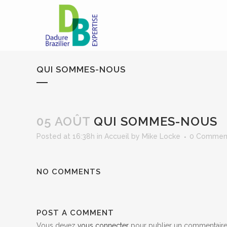
QUI SOMMES-NOUS
05 AOÛT
QUI SOMMES-NOUS
Posted at 16:38h
in
Accueil
by
Mike Locke
0 Commen
NO COMMENTS
POST A COMMENT
Vous devez
vous connecter
pour publier un commentaire